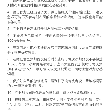
3、如果您的微信好友或粉丝过万，最好不要一直发布广告，否
则也有可能被限制使用功能或者被封号。
4、微信官方已经出台了关于微信拒绝诱导性传播的通知，建议
您尽可能不要参与朋友圈的集赞和转发活动，这样做也有可能
会被封号。
5、不要随意转发或打开朋友圈分享的链接信息。
6、不要发布色情图片、违规色情词语和违法信息，这类行为
100%会被封号。
7、在群内尽可能不要随便发布广告或敏感词汇，从而导致被踢
甚至损失好友数量。
8、在微信群里添加好友要分时段进行，每次添加好友不要超过
15人，每隔一小时再继续添加。当有大量好友加您时，每天添
加不要超过15人，最好隔天依次分批通过，同时注意对方敏感
词语。
9、保护好自己的微信账号，遇到打字询价或者说一些敏感词语
的，一律不要直接回复。
10、不要加入同质化严重的微信群（群内成员多数相同）。
11、在微信上卖东西、和好友聊天时不要多次使用“打钱、支付
宝、汇款、建行、工行、付款方式”等与微信官方背道而驰的词
语。