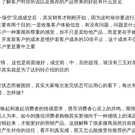
，了解客户对你所说以及推荐的产品带来的好处有什么意见
终一场空‘完成成交后 ，其实销售才刚刚开始，因为这时候你要进
要有两个目的;一是收集客户体验信息，有没有问题，问题是什
客户一种重视和尊重的感觉，你不只是卖给他产品，而是更在乎
，开发新客户的成本是维护老客户成本的10倍不止，这个成本不
客户更是重中之重
事情， 这也是前面做好，成交前，中，后的提现，谁没有三五好
享其实就是为了达到转介绍的目的
发状态而被困扰，其实大家每次发完状态可以用心的看下，每次
，怎样做?
发，唤起和激起消费者的情感需求，诱导消费者心灵上的共鸣，寓
以人为本。如今的微信消费者购物其实更倾向于一种感情上的满
营销起来，才能更好的营销产品。这就解释了很多微商虽然目前
没产生对你的信任，看不到真实感，那又怎么能接受你推荐的产品