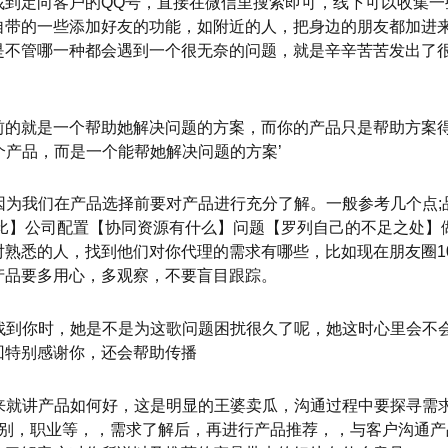
找到定向客户的QQ号，直接在微信里搜索即可，线下可以收集一
自带的一些添加好友的功能，如附近的人，把身边的朋友都加进来
是不管哪一种都会遇到一个很无奈的问题，就是辛辛苦苦发出了
前的就是一个帮助她解决问题的方案，而你的产品只是帮助方案
个产品，而是一个能帮她解决问题的方案’
，因为我们在产品选择前要对产品进行充分了解。一般参考几个点;
对比】公司配置【协同资源有什么】问题【罗列自己的不足之处】
熟悉的人，找到他们对你代理的需求有哪些，比如现在朋友圈1
产品要多用心，多观察，不要盲目跟踪。
户找到你时，她是不是为这歌问题困扰很久了呢，她这时心里会不
回特别感谢你，还会帮助传播
上来就讲产品如何好，这是明显的王婆卖瓜，沟通过程中要探寻需
性别，职业等，，需求了解后，再进行产品推荐，，与客户沟通