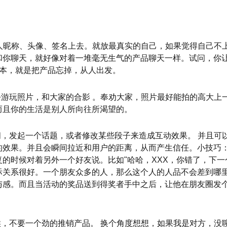
个人昵称、头像、签名上去。就放最真实的自己，如果觉得自己不
和你聊天，就好像对着一堆毫无生气的产品聊天一样。试问，你
根本，就是把产品忘掉，从人出发。
去游玩照片，和大家的合影 。奉劝大家，照片最好能拍的高大上
而且你的生活是别人所向往所渴望的。
闻，发起一个话题，或者修改某些段子来造成互动效果。 并且可
的效果。并且会瞬间拉近和用户的距离，从而产生信任。小技巧
的时候对着另外一个好友说。比如"哈哈，XXX，你错了，下一
际关系很好。一个朋友众多的人，那么这个人的人品不会差到哪
与感。而且当活动的奖品送到得奖者手中之后，让他在朋友圈发
候，不要一个劲的推销产品。 换个角度想想，如果我是对方，没